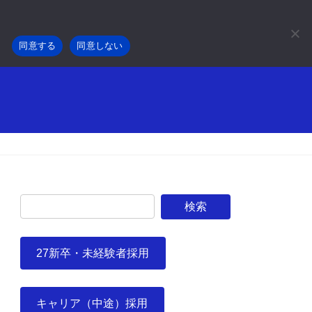
。
事業内容
採用情報
会社概要
お知らせ
同意する
同意しない
27新卒・未経験者採用
キャリア（中途）採用