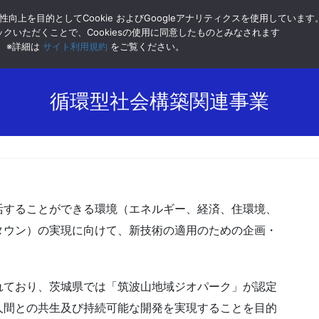
向上を目的としてCookie およびGoogleアナリティクスを使用しています
クいただくことで、Cookiesの使用に同意したものとみなされます
ホーム
企業理念
※詳細は
サイト利用規約
をご覧ください。
循環型社会構築関連事業
活することができる環境（エネルギー、経済、住環境、
タウン）の実現に向けて、新技術の適用のための企画・
れており、茨城県では「筑波山地域ジオパーク」が認定
人間との共生及び持続可能な開発を実現することを目的