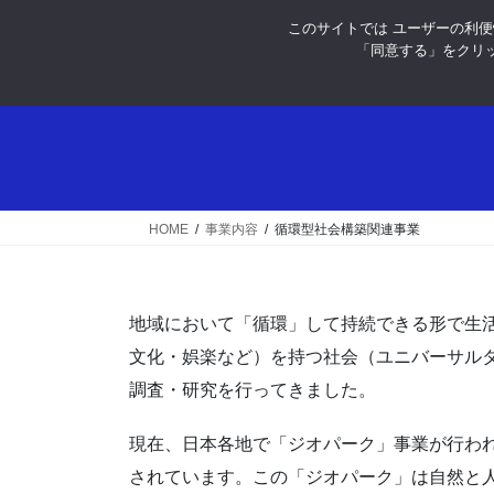
コ
ナ
このサイトでは ユーザーの利便性
ン
ビ
「同意する」をクリッ
テ
ゲ
ン
ー
ツ
シ
へ
ョ
ス
ン
キ
に
ッ
移
HOME
事業内容
循環型社会構築関連事業
プ
動
地域において「循環」して持続できる形で生
文化・娯楽など）を持つ社会（ユニバーサル
調査・研究を行ってきました。
現在、日本各地で「ジオパーク」事業が行わ
されています。この「ジオパーク」は自然と