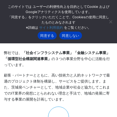
コ
ナ
このサイトでは ユーザーの利便性向上を目的としてCookie および
ン
ビ
Googleアナリティクスを使用しています。
テ
ゲ
「同意する」をクリックいただくことで、Cookiesの使用に同意し
ン
ー
たものとみなされます
事業内容
ツ
シ
※詳細は
サイト利用規約
をご覧ください。
へ
ョ
ス
ン
同意する
同意しない
HOME
事業内容
キ
に
ッ
移
プ
動
弊社では、
「社会インフラシステム事業」「金融システム事業」
「循環型社会構築関連事業」
の３つの事業分野を中心に活動を行
っています。
顧客・パートナーとともに、高い技術力と人的ネットワークで最
適のプロジェクト体制を構築し、サービスをご提供します。ま
た、茨城発ベンチャーとして、地域企業や社会と協力してこれま
でのIT業界の発想にとらわれない理念と手法で、地域の発展に寄
与する事業の展開を計画しています。