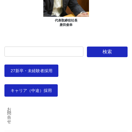
代表取締役社長
唐田俊幸
27新卒・未経験者採用
キャリア（中途）採用
お
問
合
せ