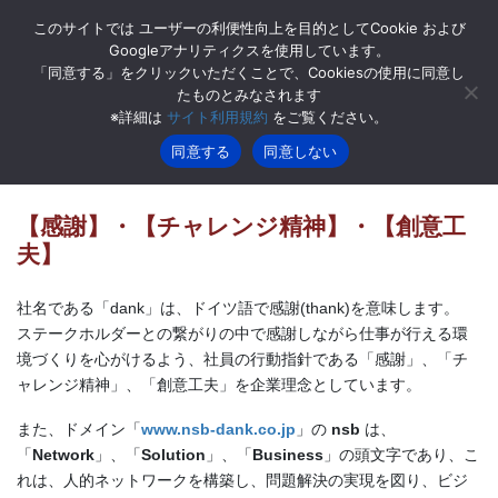
コ
ナ
このサイトでは ユーザーの利便性向上を目的としてCookie および
ン
ビ
Googleアナリティクスを使用しています。
テ
ゲ
「同意する」をクリックいただくことで、Cookiesの使用に同意し
ン
ー
たものとみなされます
企業理念
ツ
シ
※詳細は
サイト利用規約
をご覧ください。
へ
ョ
ス
ン
同意する
同意しない
HOME
企業理念
キ
に
ッ
移
プ
動
【感謝】・【チャレンジ精神】・【創意工
夫】
社名である「dank」は、ドイツ語で感謝(thank)を意味します。
ステークホルダーとの繋がりの中で感謝しながら仕事が行える環
境づくりを心がけるよう、社員の行動指針である「感謝」、「チ
ャレンジ精神」、「創意工夫」を企業理念としています。
また、ドメイン「
www.nsb-dank.co.jp
」の
nsb
は、
「
Network
」、「
Solution
」、「
Business
」の頭文字であり、こ
れは、人的ネットワークを構築し、問題解決の実現を図り、ビジ