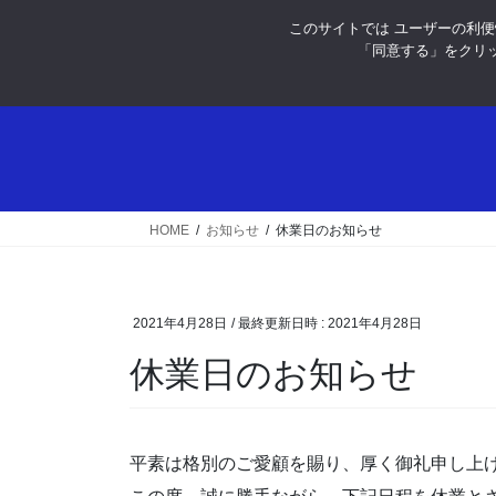
コ
ナ
このサイトでは ユーザーの利便性
ン
ビ
「同意する」をクリッ
テ
ゲ
ン
ー
ツ
シ
へ
ョ
ス
ン
キ
に
ッ
移
HOME
お知らせ
休業日のお知らせ
プ
動
2021年4月28日
/ 最終更新日時 :
2021年4月28日
休業日のお知らせ
平素は格別のご愛顧を賜り、厚く御礼申し上