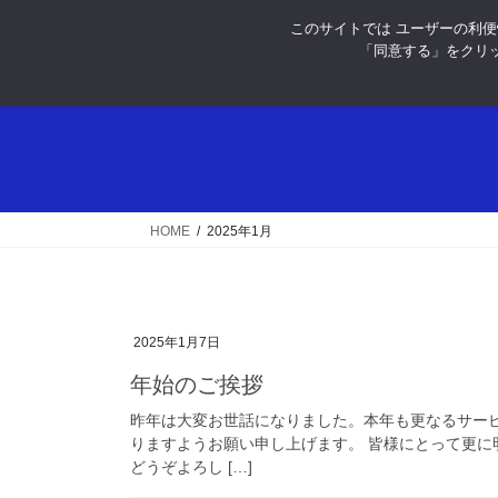
コ
ナ
このサイトでは ユーザーの利便性
ン
ビ
「同意する」をクリッ
テ
ゲ
ン
ー
ツ
シ
へ
ョ
ス
ン
キ
に
ッ
移
HOME
2025年1月
プ
動
2025年1月7日
年始のご挨拶
昨年は大変お世話になりました。本年も更なるサー
りますようお願い申し上げます。 皆様にとって更
どうぞよろし […]