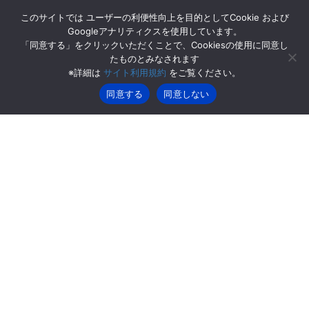
コ
ナ
このサイトでは ユーザーの利便性向上を目的としてCookie および
ン
ビ
Googleアナリティクスを使用しています。
テ
ゲ
「同意する」をクリックいただくことで、Cookiesの使用に同意し
ン
ー
たものとみなされます
2024年8月
ツ
シ
※詳細は
サイト利用規約
をご覧ください。
へ
ョ
ス
ン
同意する
同意しない
HOME
2024年8月
キ
に
ッ
移
プ
動
2024年8月9日
お知らせ
夏季休業のご案内
平素は格別のご愛顧を賜り、厚くお礼申し上げます。この度、誠
に勝手ながら、下記日程を夏季休業とさせていただきます。何卒
ご了承の程、よろしくお願い申し上げます。 〇休業期間
2024/8/10（土）～2024/8/18（日）※ […]