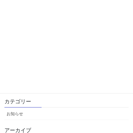
2024年12月26日
夏季休業のご案内
2024年8月9日
休業期間のお知らせ
2024年4月26日
【2025年度卒向け 採用活動スタート！】
2024年3月6日
弊社 創立記念日のお知らせ
2024年1月15日
カテゴリー
お知らせ
アーカイブ