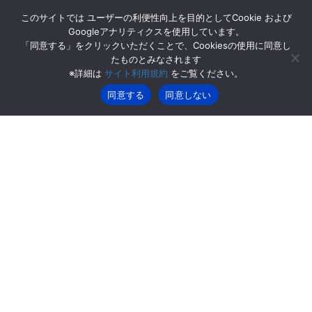
コ
ナ
このサイトでは ユーザーの利便性向上を目的としてCookie および
ン
ビ
Googleアナリティクスを使用しています。
テ
ゲ
「同意する」をクリックいただくことで、Cookiesの使用に同意し
ン
ー
たものとみなされます
2023年1月
ツ
シ
※詳細は
サイト利用規約
をご覧ください。
へ
ョ
ス
ン
同意する
同意しない
HOME
2023年1月
キ
に
ッ
移
プ
動
2023年1月16日
お知らせ
弊社創立記念日のお知らせ
平素は弊社サービスをご利用いただき、誠にありがとうございま
す。弊社では誠に勝手ながら下記の日程を創立記念日のため休業
とさせていただきます。今後も感謝を忘れずにより良いサービス
提供に向けて励んでまいりますのでご迷惑をおかけ […]
2023年1月4日
お知らせ