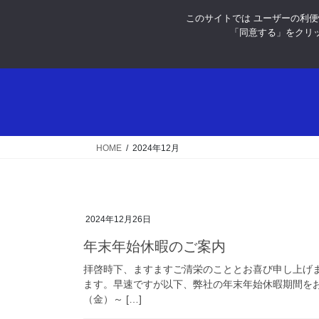
コ
ナ
このサイトでは ユーザーの利便性
ン
ビ
「同意する」をクリッ
テ
ゲ
ン
ー
ツ
シ
へ
ョ
ス
ン
キ
に
ッ
移
HOME
2024年12月
プ
動
2024年12月26日
年末年始休暇のご案内
拝啓時下、ますますご清栄のこととお喜び申し上げ
ます。早速ですが以下、弊社の年末年始休暇期間をお知
（金）～ […]