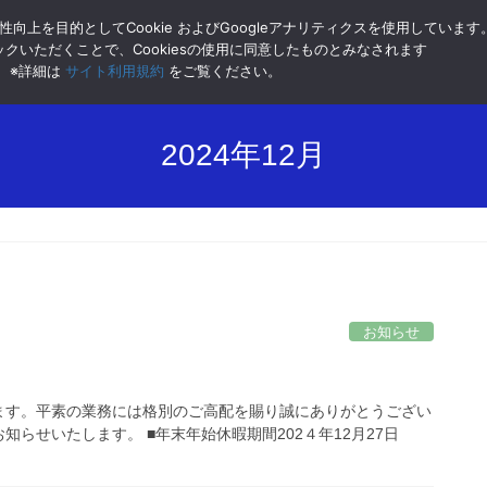
向上を目的としてCookie およびGoogleアナリティクスを使用しています
クいただくことで、Cookiesの使用に同意したものとみなされます
ホーム
企業理念
※詳細は
サイト利用規約
をご覧ください。
2024年12月
お知らせ
ます。平素の業務には格別のご高配を賜り誠にありがとうござい
らせいたします。 ■年末年始休暇期間202４年12月27日