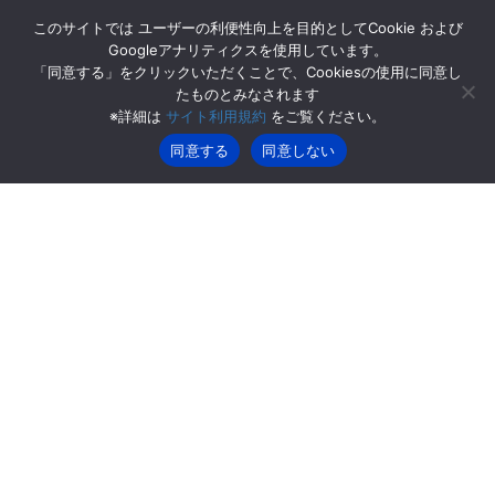
コ
ナ
このサイトでは ユーザーの利便性向上を目的としてCookie および
ン
ビ
Googleアナリティクスを使用しています。
テ
ゲ
「同意する」をクリックいただくことで、Cookiesの使用に同意し
ン
ー
たものとみなされます
お知らせ
ツ
シ
※詳細は
サイト利用規約
をご覧ください。
へ
ョ
ス
ン
同意する
同意しない
HOME
お知らせ
年末年始休業のご案内
キ
に
ッ
移
プ
動
2025年12月12日
/ 最終更新日時 :
2025年12月12日
お知らせ
年末年始休業のご案内
拝啓
平素より格別のご愛顧を賜り、誠にありがとうございます。
誠に勝手ながら、下記の期間を年末年始休業とさせていただきま
す。